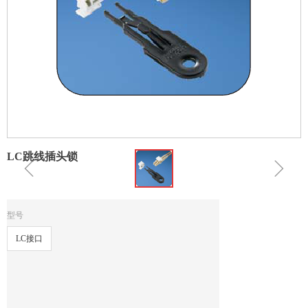
LC跳线插头锁
ꁆ
ꁇ
型号
LC接口