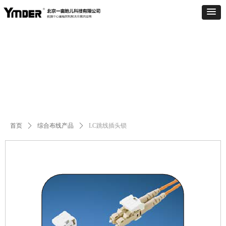
Control Render
Error!ControlType:productSlideBind,StyleName:Style1,ColorName:Item0,Message:
ControlType:productSlideBind Error:未将对象引用设置到对象的实例。
首页
ꄲ
综合布线产品
ꄲ
LC跳线插头锁