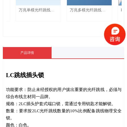
万兆单模光纤跳线
万兆多模光纤跳线
RJ4
9/125-OS1/OS2 SM
50/125-OM3 MM Fiber
er
Fiber Patch Cord
Patch Cord
产品详情
LC
跳线插头锁
功能要求：防止未经授权的用户拔出重要的光纤跳线，必须与
综合布线主材同一品牌。
规格：
2LC
插头护套式端口锁，需通过专用钥匙才能解锁。
数量：要求按
2LC
光纤跳线数量的
10%
比例配备跳线物理安全
锁。
颜色：白色。