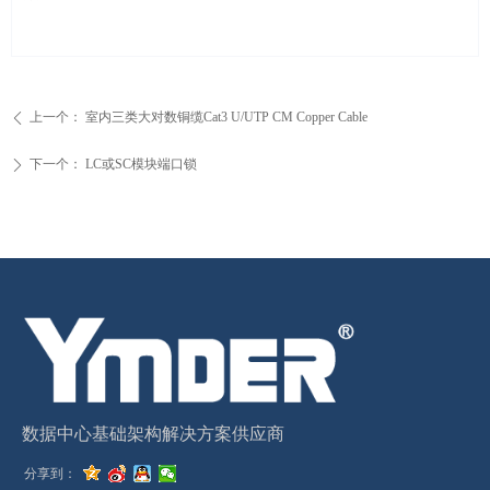
上一个：
室内三类大对数铜缆Cat3 U/UTP CM Copper Cable
ꄴ
下一个：
LC或SC模块端口锁
ꄲ
数据中心基础架构解决方案供应商
分享到：