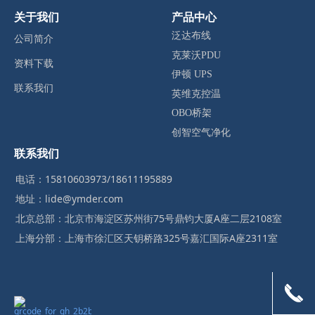
关于我们
产品中心
泛达布线
公司简介
克莱沃PDU
资料下载
伊顿 UPS
联系我们
英维克控温
OBO桥架
创智空气净化
联系我们
电话：15810603973/18611195889
地址：lide@ymder.com
北京总部：北京市海淀区苏州街75号鼎钧大厦A座二层2108室
上海分部：上海市徐汇区天钥桥路325号嘉汇国际A座2311室
끅