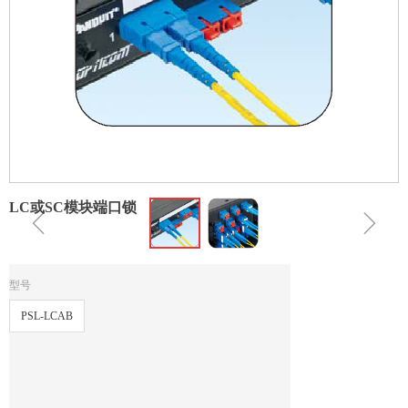
LC或SC模块端口锁
ꁆ
ꁇ
型号
PSL-LCAB