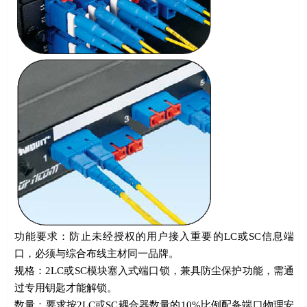
功能要求：防止未经授权的用户接入重要的
LC
或
SC
信息端
口，必须与综合布线主材同一品牌。
规格：
2LC
或
SC
模块塞入式端口锁，兼具防尘保护功能，需通
过专用钥匙才能解锁。
数量：要求按
2LC
或
SC
耦合器数量的
10%
比例配备端口物理安