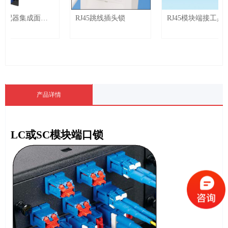
配器集成面板
RJ45跳线插头锁
RJ45模块端接工具
pter Panel -
产品详情
LC
或
SC
模块端口锁