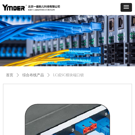
Control Render
Error!ControlType:productSlideBind,StyleName:Style1,ColorName:Item0,Message:
ControlType:productSlideBind Error:未将对象引用设置到对象的实例。
首页
ꄲ
综合布线产品
ꄲ
LC或SC模块端口锁