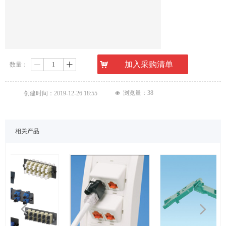
낙
加入采购清单
数量：
ꄷ
ꄸ
浏览量：
38
创建时间：
2019-12-26
18:55
넶
相关产品
넳
넲