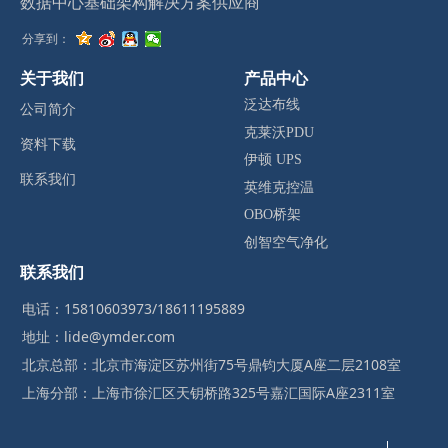
数据中心基础架构解决方案供应商
分享到：
关于我们
产品中心
泛达布线
公司简介
克莱沃PDU
资料下载
伊顿 UPS
联系我们
英维克控温
OBO桥架
创智空气净化
联系我们
电话：15810603973/18611195889
地址：lide@ymder.com
北京总部：北京市海淀区苏州街75号鼎钧大厦A座二层2108室
上海分部：上海市徐汇区天钥桥路325号嘉汇国际A座2311室