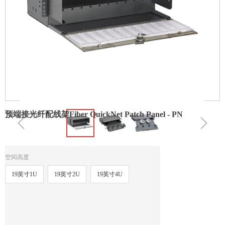
预端接光纤配线架Fiber QuickNet Patch Panel - PN
ꁆ
ꁇ
空间高度
19英寸1U
19英寸2U
19英寸4U