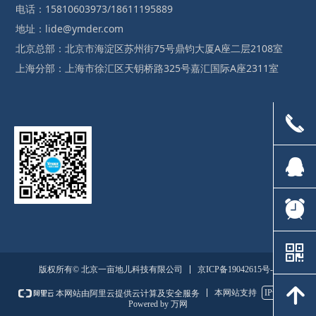
电话：15810603973/18611195889
地址：lide@ymder.com
北京总部：北京市海淀区苏州街75号鼎钧大厦A座二层2108室
上海分部：上海市徐汇区天钥桥路325号嘉汇国际A座2311室
끅
뀩
뀥
낃
京ICP备19042615号-1
版权所有© 北京一亩地儿科技有限公司
녕
本网站支持
IPv6
本网站由阿里云提供云计算及安全服务
Powered by 万网