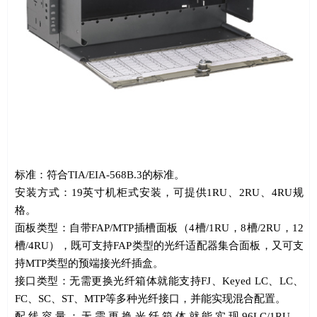
标准：符合
TIA/EIA-568B.3
的标准。
安装方式：
19
英寸机柜式安装，可提供
1RU
、
2RU
、
4RU
规
格。
面板类型：自带
FAP/MTP
插槽面板（
4
槽
/1RU
，
8
槽
/2RU
，
12
槽
/4RU
），既可支持
FAP
类型的光纤适配器集合面板，又可支
持
MTP
类型的预端接光纤插盒。
接口类型：无需更换光纤箱体就能支持
FJ
、
Keyed LC
、
LC
、
FC
、
SC
、
ST
、
MTP
等多种光纤接口，并能实现混合配置。
配线容量：无需更换光纤箱体就能实现
96LC/1RU
、