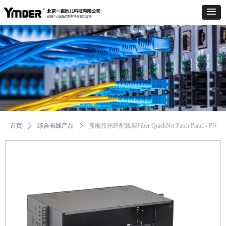
Control Render
Error!ControlType:productSlideBind,StyleName:Style1,ColorName:Item0,Message:
ControlType:productSlideBind Error:未将对象引用设置到对象的实例。
首页
ꄲ
综合布线产品
ꄲ
预端接光纤配线架Fiber QuickNet Patch Panel - PN