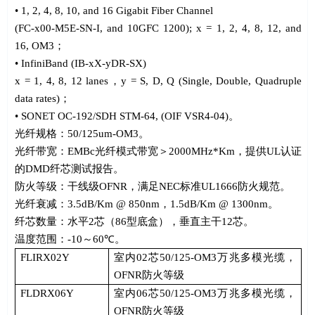
•
1, 2, 4, 8, 10, and 16 Gigabit Fiber Channel
(FC-x00-M5E-SN-I, and 10GFC 1200); x = 1, 2, 4, 8, 12, and
16, OM3
；
•
InfiniBand (IB-xX-yDR-SX)
x = 1, 4, 8, 12 lanes
，
y = S, D, Q (Single, Double, Quadruple
data rates)
；
•
SONET OC-192/SDH STM-64, (OIF VSR4-04)
。
光纤规格：
50/125um-OM3
。
光纤带宽：
EMBc
光纤模式带宽＞
2000MHz*Km
，提供
UL
认证
的
DMD
纤芯测试报告。
防火等级：干线级
OFNR
，满足
NEC
标准
UL1666
防火规范。
光纤衰减：
3.5dB/Km @ 850nm
，
1.5dB/Km @ 1300nm
。
纤芯数量：水平
2
芯（
86
型底盒），垂直
主干
12
芯。
温度范围：
-10
～
60
℃
。
FLIRX02Y
室内
02
芯
50/125-OM3
万兆多模光缆，
OFNR
防火等级
FLDRX06Y
室内
06
芯
50/125-OM3
万兆多模光缆，
OFNR
防火等级