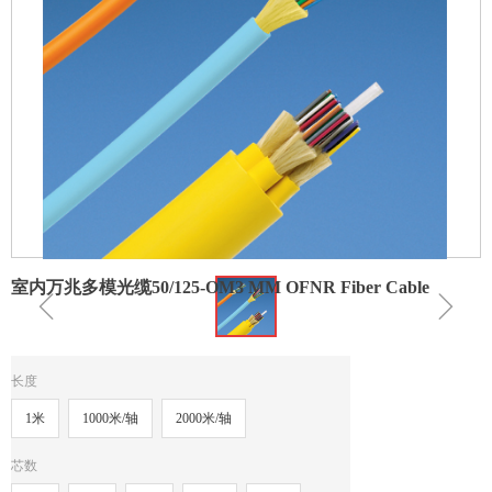
室内万兆多模光缆50/125-OM3 MM OFNR Fiber Cable
ꁆ
ꁇ
长度
1米
1000米/轴
2000米/轴
芯数