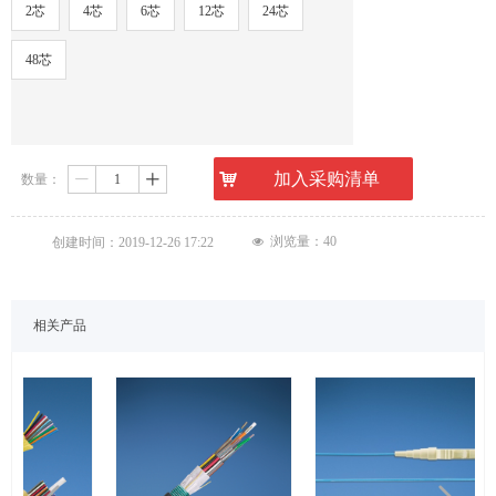
2芯
4芯
6芯
12芯
24芯
48芯
낙
加入采购清单
数量：
ꄷ
ꄸ
浏览量：
40
创建时间：
2019-12-26
17:22
넶
相关产品