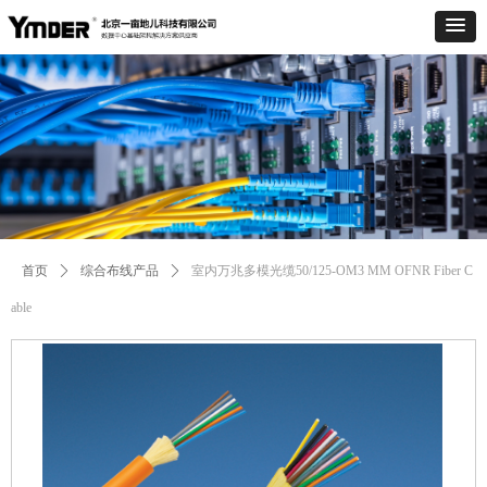
Control Render
Error!ControlType:productSlideBind,StyleName:Style1,ColorName:Item0,Message:
ControlType:productSlideBind Error:未将对象引用设置到对象的实例。
首页
ꄲ
综合布线产品
ꄲ
室内万兆多模光缆50/125-OM3 MM OFNR Fiber C
able