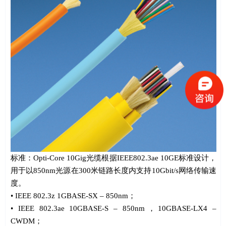
标准：
Opti-Core 10Gig
光缆根据
IEEE802.3ae 10GE
标准设计，
用于以
850nm
光源在
300
米链路长度内支持
10Gbit/s
网络传输速
度。
•
IEEE 802.3z 1GBASE-SX
–
850nm
；
•
IEEE 802.3ae 10GBASE-S
–
850nm
，
10GBASE-LX4
–
CWDM
；