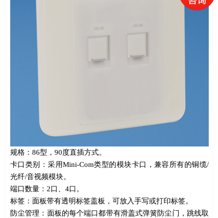
规格：
86
型，
90
度直插方式。
卡口类别：采用
Mini-Com
类型的模块卡口，兼容所有的铜缆
/
光纤
/
音视频模块。
端口数量：
2
口、
4
口。
标签：面板带有透明标签盖板，可放入手写或打印标签。
防尘管理：面板的每个端口都带有滑盖式弹簧防尘门，跳线取