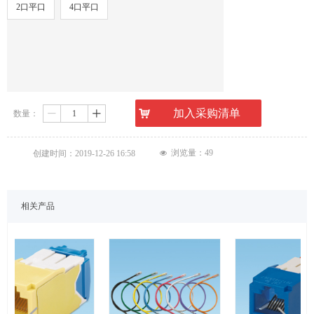
2口平口
4口平口
낙
加入采购清单
数量：
ꄷ
ꄸ
浏览量：
49
创建时间：
2019-12-26
16:58
넶
相关产品