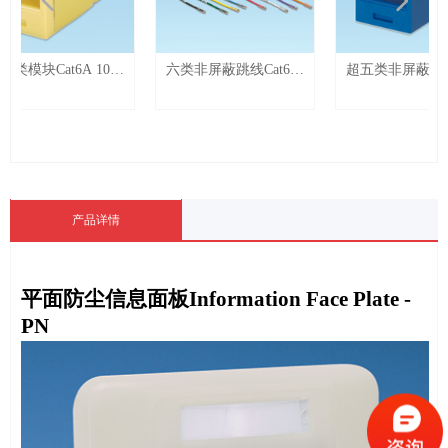
넳
넲
Cat6A 10G
六类非屏蔽跳线Cat6
超五类非屏蔽模块
Module - PN
U/UTP Copper Patch
Cat5e UTP Copper
Cord
Module - PN
产品详情
平面防尘信息面板
Information Face Plate -
PN