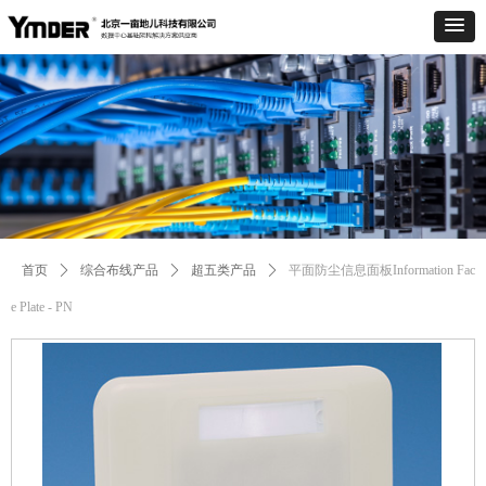
Control Render
Error!ControlType:productSlideBind,StyleName:Style1,ColorName:Item0,Message:
ControlType:productSlideBind Error:未将对象引用设置到对象的实例。
首页
ꄲ
综合布线产品
ꄲ
超五类产品
ꄲ
平面防尘信息面板Information Fac
e Plate - PN