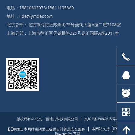
电话：15810603973/18611195889
地址：lide@ymder.com
北京总部：北京市海淀区苏州街75号鼎钧大厦A座二层2108室
上海分部：上海市徐汇区天钥桥路325号嘉汇国际A座2311室
끅
뀩
뀥
낃
京ICP备19042615号-1
版权所有© 北京一亩地儿科技有限公司
녕
本网站支持
IPv6
本网站由阿里云提供云计算及安全服务
Powered by 万网