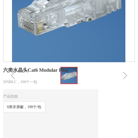
六类水晶头Cat6 Modular Plug
ꁆ
ꁇ
SP688-C，100个一包
产品性能
6类非屏蔽，100个/包