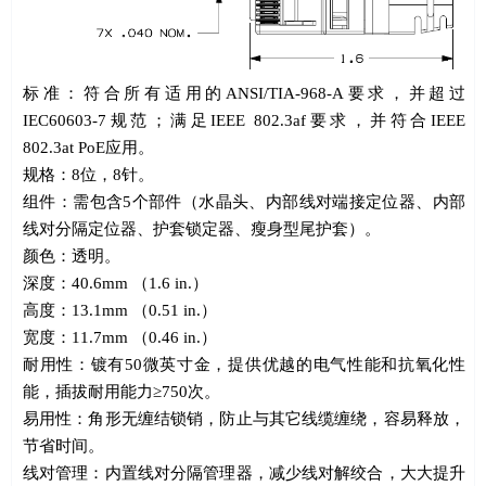
标准：符合所有适用的
ANSI/TIA-968-A
要求，并超过
IEC60603-7
规范；满足
IEEE 802.3af
要求，并符合
IEEE
802.3at PoE
应用。
规格：
8
位，
8
针。
组件：需包含
5
个部件（水晶头、内部线对端接定位器、内部
线对分隔定位器、护套锁定器、瘦身型尾护套）。
颜色：透明。
深度：
40.6mm
（
1.6 in.
）
高度：
13.1mm
（
0.51 in.
）
宽度：
11.7mm
（
0.46 in.
）
耐用性：镀有
50
微英寸金，提供优越的电气性能和抗氧化性
能，插拔耐用能力≥
750
次。
易用性：角形无缠结锁销，防止与其它线缆缠绕，容易释放，
节省时间。
线对管理：内置线对分隔管理器，减少线对解绞合，大大提升