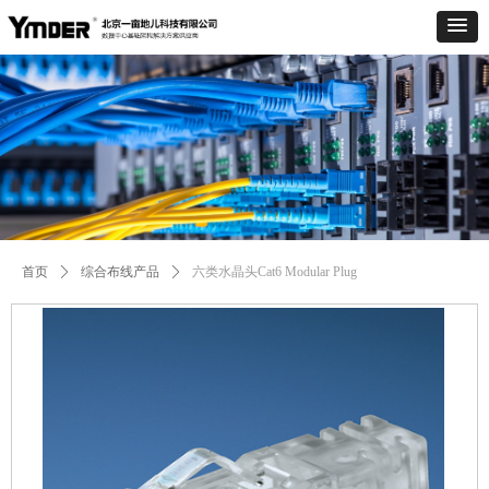
Control Render
Error!ControlType:productSlideBind,StyleName:Style1,ColorName:Item0,Message:
ControlType:productSlideBind Error:未将对象引用设置到对象的实例。
首页
ꄲ
综合布线产品
ꄲ
六类水晶头Cat6 Modular Plug