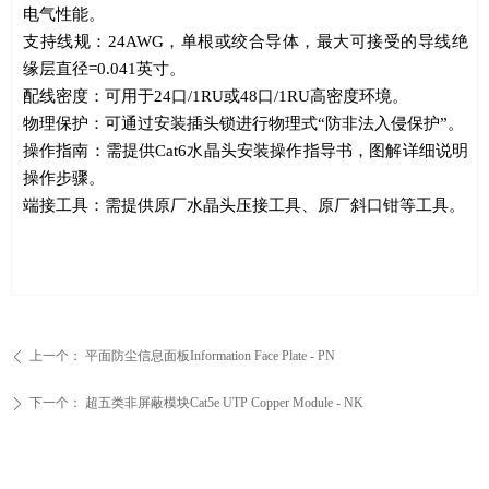
电气性能。
支持线规：
24AWG
，单根或绞合导体，最大可接受的导线绝
缘层直径
=0.041
英寸。
配线密度：可用于
24
口
/1RU
或
48
口
/1RU
高密度环境。
物理保护：可通过安装插头锁进行物理式
“
防非法入侵保护
”
。
操作指南：需提供
Cat6
水晶头安装操作指导书，图解详细说明
操作步骤。
端接工具：需提供原厂水晶头压接工具、原厂斜口钳等工具。
上一个：
平面防尘信息面板Information Face Plate - PN
ꄴ
下一个：
超五类非屏蔽模块Cat5e UTP Copper Module - NK
ꄲ