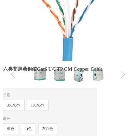
六类非屏蔽铜缆Cat6 U/UTP CM Copper Cable
ꁆ
ꁇ
长度
305米/箱
100米/箱
颜色
蓝色
白色
灰白色