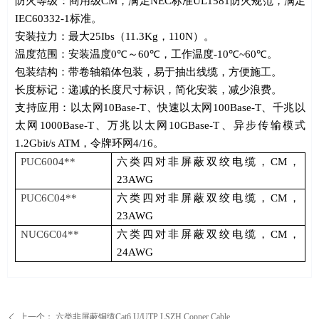
防火等级：商用级
CM
，满足
NEC
标准
UL1581
防火规范，满足
IEC60332-1
标准。
安装拉力：最大
25Ibs
（
11.3Kg
，
110N
）。
温度范围：安装温度
0
℃
～
60
℃
，工作温度
-10
℃
~60
℃。
包装结构：带卷轴箱体包装，易于抽出线缆，方便施工。
长度标记：递减的长度尺寸标识，简化安装，减少浪费。
支持应用：以太网
10Base-T
、快速以太网
100Base-T
、千兆以
太网
1000Base-T
、万兆以太网
10GBase-T
、异步传输模式
1.2Gbit/s ATM
，令牌环网
4/16
。
PUC6004**
六类四对非屏蔽双绞电缆，
CM，
23AWG
PUC6C04**
六类四对非屏蔽双绞电缆，
CM，
23AWG
NUC6C04**
六类四对非屏蔽双绞电缆，
CM，
24AWG
上一个：
六类非屏蔽铜缆Cat6 U/UTP LSZH Copper Cable
ꄴ