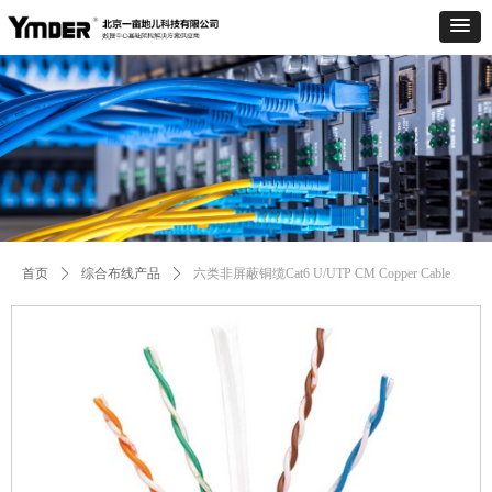
Control Render
Error!ControlType:productSlideBind,StyleName:Style1,ColorName:Item0,Message:
ControlType:productSlideBind Error:未将对象引用设置到对象的实例。
首页
ꄲ
综合布线产品
ꄲ
六类非屏蔽铜缆Cat6 U/UTP CM Copper Cable