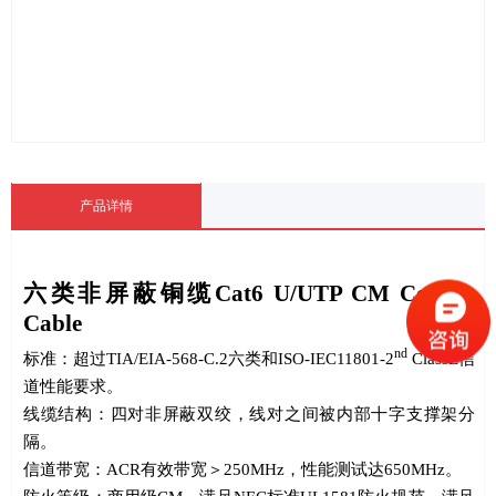
产品详情
六类非屏蔽铜缆
Cat6 U/UTP CM Copper
Cable
nd
标准：超过
TIA/EIA-568-C.2
六类和
ISO-IEC11801-2
ClassE
信
道性能要求。
线缆结构：四对非屏蔽双绞，线对之间被内部十字支撑架分
隔。
信道带宽：
ACR
有效带宽＞
250MHz
，性能测试达
650MHz
。